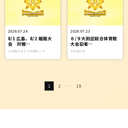
2026.07.24
2026.07.23
8/1 広島、8/2 姫路大
８/９大田区総合体育館
会 対戦…
大会記者…
｜
＃お知らせ
＃対戦カード
＃お知らせ
1
2
…
19