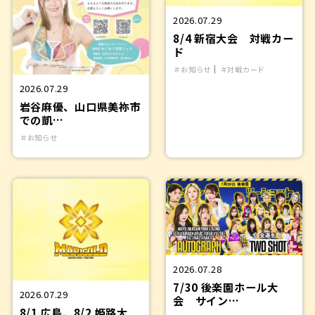
2026.07.29
8/4 新宿大会 対戦カー
ド
｜
＃お知らせ
＃対戦カード
2026.07.29
岩谷麻優、山口県美祢市
での凱…
＃お知らせ
2026.07.28
7/30 後楽園ホール大
2026.07.29
会 サイン…
8/1 広島、8/2 姫路大