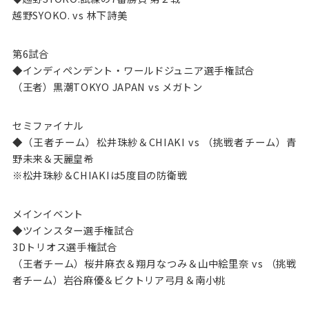
越野SYOKO. vs 林下詩美
第6試合
◆インディペンデント・ワールドジュニア選手権試合
（王者）黒潮TOKYO JAPAN vs メガトン
セミファイナル
◆（王者チーム）松井珠紗＆CHIAKI vs （挑戦者チーム）青
野未来＆天麗皇希
※松井珠紗＆CHIAKIは5度目の防衛戦
メインイベント
◆ツインスター選手権試合
3Dトリオス選手権試合
（王者チーム）桜井麻衣＆翔月なつみ＆山中絵里奈 vs （挑戦
者チーム）岩谷麻優＆ビクトリア弓月＆南小桃