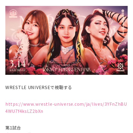
WRESTLE UNIVERSEで視聴する
https://www.wrestle-universe.com/ja/lives/3YFnZhBU
4WU7f4ksLZ2bXn
第1試合