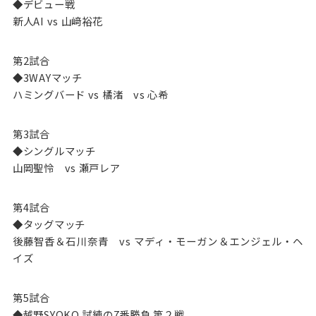
◆デビュー戦
新人AI vs 山﨑裕花
第2試合
◆3WAYマッチ
ハミングバード vs 橘渚 vs 心希
第3試合
◆シングルマッチ
山岡聖怜 vs 瀬戸レア
第4試合
◆タッグマッチ
後藤智香＆石川奈青 vs マディ・モーガン＆エンジェル・ヘ
イズ
第5試合
◆越野SYOKO.試練の7番勝負 第２戦