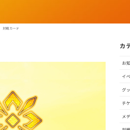
会 対戦カード
カ
お
イ
グ
チ
メ
対