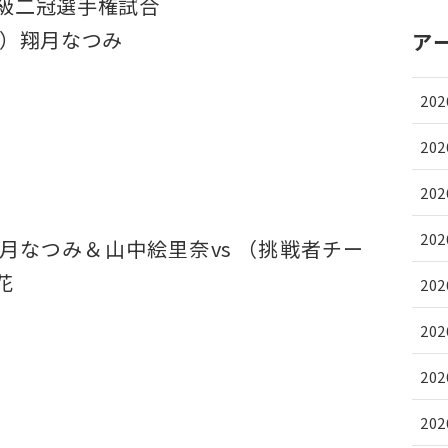
イ級二冠選手権試合
者）翔月なつみ
ア
20
20
20
20
月なつみ＆山中絵里奈vs （挑戦者チー
花
20
。
20
20
20