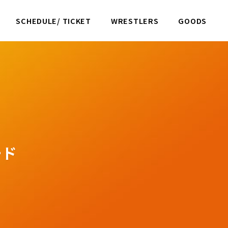
SCHEDULE/ TICKET
WRESTLERS
GOODS
ード