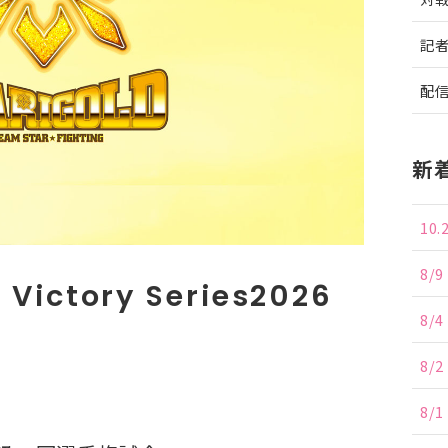
記
配
新
10
8/
 Victory Series2026
8/
8/
8/